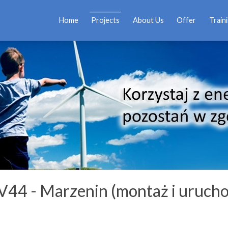
Home
Projects
About Us
Offer
Train
V44 - Marzenin (montaż i uruch