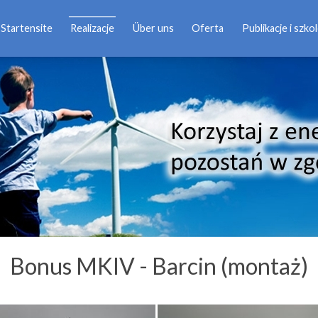
Startensite
Realizacje
Über uns
Oferta
Publikacje i szko
Bonus MKIV - Barcin (montaż)